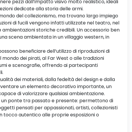
re pezzi dall’impatto visivo molto realistico, ideali
ioni dedicate alla storia delle armi.
 mondo del collezionismo, ma trovano largo impiego
oni di fucili vengono infatti utilizzate nel teatro, nel
 ambientazioni storiche credibili. Un accessorio ben
una scena ambientata in un villaggio western, in
ssono beneficiare dell’utilizzo di riproduzioni di
l mondo dei pirati, al Far West o alle tradizioni
umi e scenografie, offrendo ai partecipanti
i.
lità dei materiali, dalla fedeltà del design e dalla
 diventare un elemento decorativo importante, un
apace di valorizzare qualsiasi ambientazione.
ndi un ponte tra passato e presente: permettono di
ggetti pensati per appassionati, artisti, collezionisti
n tocco autentico alle proprie esposizioni o