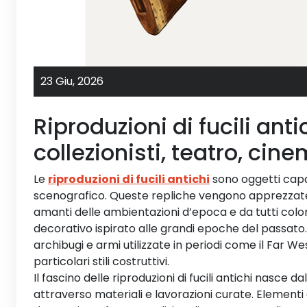
23 Giu,
2026
Riproduzioni di fucili anti
collezionisti, teatro, cin
Le
riproduzioni di fucili antichi
sono oggetti capac
scenografico. Queste repliche vengono apprezzate da
amanti delle ambientazioni d’epoca e da tutti co
decorativo ispirato alle grandi epoche del passato. I
archibugi e armi utilizzate in periodi come il Far We
particolari stili costruttivi.
Il fascino delle riproduzioni di fucili antichi nasce da
attraverso materiali e lavorazioni curate. Elementi co