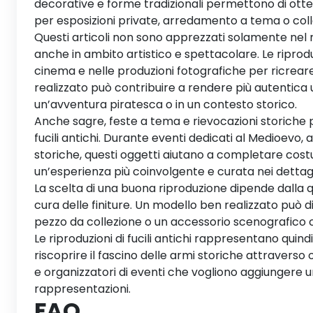
decorative e forme tradizionali permettono di ottene
per esposizioni private, arredamento a tema o collez
Questi articoli non sono apprezzati solamente nel
anche in ambito artistico e spettacolare. Le riproduzi
cinema e nelle produzioni fotografiche per ricreare
realizzato può contribuire a rendere più autentica 
un’avventura piratesca o in un contesto storico.
Anche sagre, feste a tema e rievocazioni storiche po
fucili antichi. Durante eventi dedicati al Medioevo, a
storiche, questi oggetti aiutano a completare cost
un’esperienza più coinvolgente e curata nei dettagl
La scelta di una buona riproduzione dipende dalla qua
cura delle finiture. Un modello ben realizzato può
pezzo da collezione o un accessorio scenografico c
Le riproduzioni di fucili antichi rappresentano qui
riscoprire il fascino delle armi storiche attraverso o
e organizzatori di eventi che vogliono aggiungere u
rappresentazioni.
FAQ