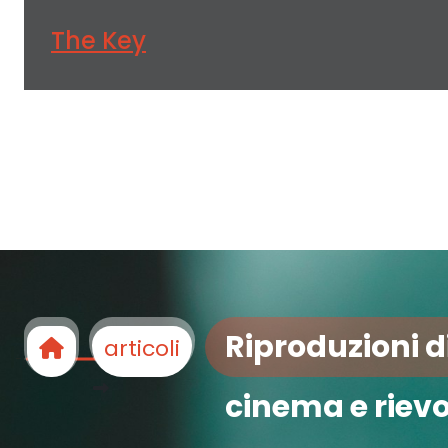
The Key
Riproduzioni di
articoli
cinema e riev