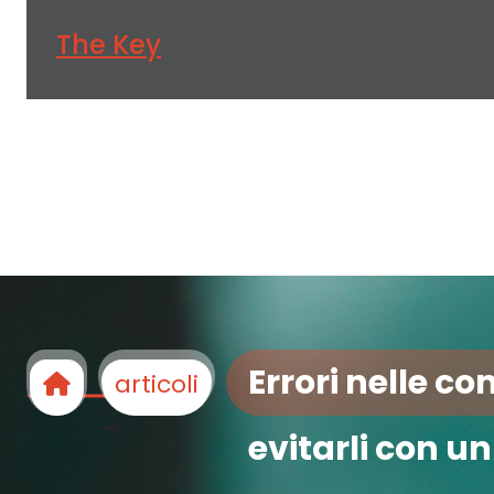
The Key
Errori nelle 
articoli
evitarli con u