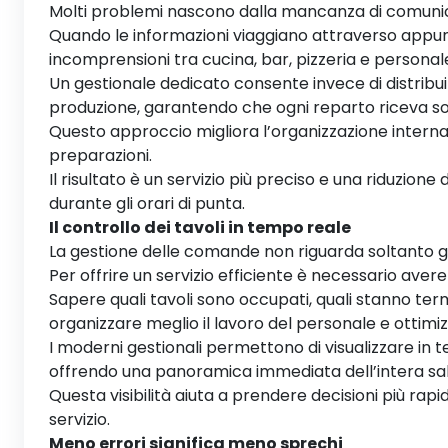
Molti problemi nascono dalla mancanza di comuni
Quando le informazioni viaggiano attraverso appunti
incomprensioni tra cucina, bar, pizzeria e personale
Un gestionale dedicato consente invece di distribu
produzione, garantendo che ogni reparto riceva so
Questo approccio migliora l’organizzazione interna
preparazioni.
Il risultato è un servizio più preciso e una riduzion
durante gli orari di punta.
Il controllo dei tavoli in tempo reale
La gestione delle comande non riguarda soltanto gli
Per offrire un servizio efficiente è necessario aver
Sapere quali tavoli sono occupati, quali stanno term
organizzare meglio il lavoro del personale e ottimizz
I moderni gestionali permettono di visualizzare in te
offrendo una panoramica immediata dell’intera sal
Questa visibilità aiuta a prendere decisioni più rap
servizio.
Meno errori significa meno sprechi