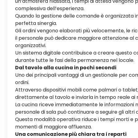
un’atmosfera rilassata, i tempi di attesa vengono p
complessiva dell’esperienza.
Quando la gestione delle comande è organizzata in 
perfetta sinergia.
Gli ordini vengono elaborati più velocemente, le r
il personale può dedicare maggiore attenzione al cl
organizzativi.
Un sistema digitale contribuisce a creare questo co
durante tutte le fasi della permanenza nel locale.
Dal tavolo alla cucina in pochi secondi
Uno dei principali vantaggi di un gestionale per c
ordini.
Attraverso dispositivi mobili come palmari o tablet,
direttamente al tavolo e inviarla in tempo reale ai r
La cucina riceve immediatamente le informazioni ne
personale di sala può continuare a seguire gli altri 
Questa modalità operativa riduce i tempi morti e p
momenti di maggiore affluenza.
Una comunicazione più chiara tra i reparti