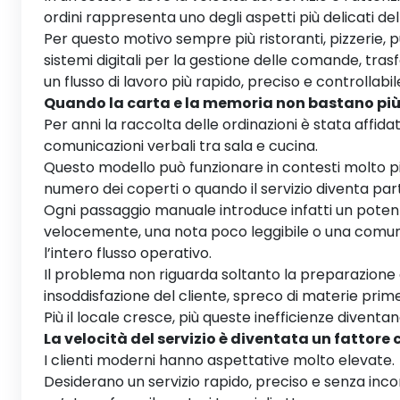
ordini rappresenta uno degli aspetti più delicati del
Per questo motivo sempre più ristoranti, pizzerie, 
sistemi digitali per la gestione delle comande, t
un flusso di lavoro più rapido, preciso e controllabil
Quando la carta e la memoria non bastano pi
Per anni la raccolta delle ordinazioni è stata affid
comunicazioni verbali tra sala e cucina.
Questo modello può funzionare in contesti molto pi
numero dei coperti o quando il servizio diventa pa
Ogni passaggio manuale introduce infatti un potenz
velocemente, una nota poco leggibile o una com
l’intero flusso operativo.
Il problema non riguarda soltanto la preparazione de
insoddisfazione del cliente, spreco di materie prime
Più il locale cresce, più queste inefficienze diventano 
La velocità del servizio è diventata un fattore
I clienti moderni hanno aspettative molto elevate.
Desiderano un servizio rapido, preciso e senza incon