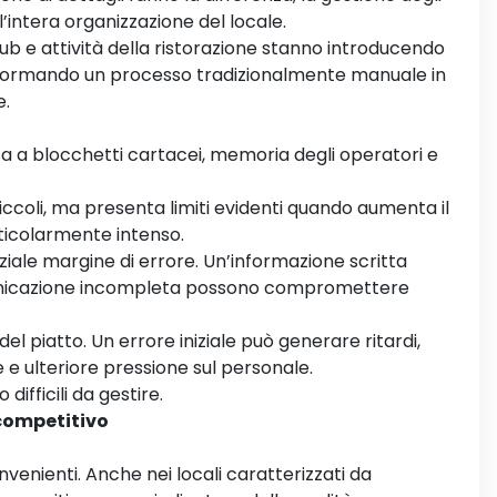
l’intera organizzazione del locale.
pub e attività della ristorazione stanno introducendo
rasformando un processo tradizionalmente manuale in
e.
ù
ata a blocchetti cartacei, memoria degli operatori e
ccoli, ma presenta limiti evidenti quando aumenta il
rticolarmente intenso.
iale margine di errore. Un’informazione scritta
unicazione incompleta possono compromettere
l piatto. Un errore iniziale può generare ritardi,
 e ulteriore pressione sul personale.
difficili da gestire.
 competitivo
venienti. Anche nei locali caratterizzati da