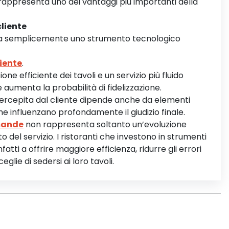
ti rappresenta uno dei vantaggi più importanti della
cliente
ia semplicemente uno strumento tecnologico
liente
.
one efficiente dei tavoli e un servizio più fluido
aumenta la probabilità di fidelizzazione.
percepita dal cliente dipende anche da elementi
e influenzano profondamente il giudizio finale.
omande
non rappresenta soltanto un’evoluzione
del servizio. I ristoranti che investono in strumenti
fatti a offrire maggiore efficienza, ridurre gli errori
lie di sedersi ai loro tavoli.